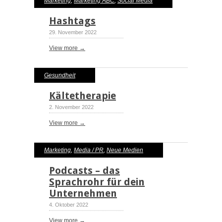
Marketing
,
Marketing ABC
,
Social Media
Hashtags
29. November 2022
View more →
Gesundheit
Kältetherapie
2. November 2022
View more →
Marketing
,
Media / PR
,
Neue Medien
Podcasts – das
Sprachrohr für dein
Unternehmen
4. Oktober 2022
View more →