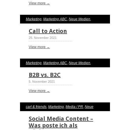
View more →
Marketing
,
Marketing ABC
,
Neue Medien
,
Social Media
Call to Action
25. November 2021
View more →
Marketing
,
Marketing ABC
,
Neue Medien
,
Social Media
B2B vs. B2C
5. November 2021
View more →
carl & friends
,
Marketing
,
Media / PR
,
Neue
Medien
,
Social Media
Social Media Content –
Was poste ich als