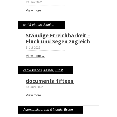
19. Juli 2022
View more →
carl & friends
,
Studien
Ständige Erreichbarkeit –
Fluch und Segen zugleich
5. Juli 2022
View more →
carl & friends
,
Kassel
,
Kunst
documenta fifteen
13. Juni 2022
View more →
Agenturalltag
,
carl & friends
,
Essen