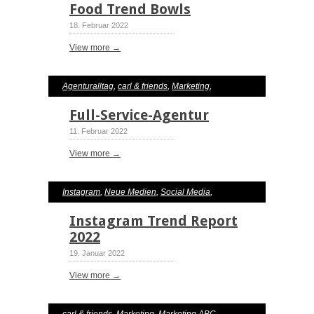
Food Trend Bowls
18. Februar 2022
View more →
Agenturalltag
,
carl & friends
,
Marketing
,
Marketing ABC
Full-Service-Agentur
11. Februar 2022
View more →
Instagram
,
Neue Medien
,
Social Media
,
Studien
Instagram Trend Report
2022
19. Januar 2022
View more →