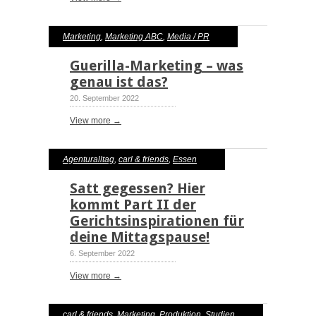
Marketing
,
Marketing ABC
,
Media / PR
Guerilla-Marketing – was
genau ist das?
20. September 2022
View more →
Agenturalltag
,
carl & friends
,
Essen
Satt gegessen? Hier
kommt Part II der
Gerichtsinspirationen für
deine Mittagspause!
6. September 2022
View more →
carl & friends
,
Marketing
,
Produktion
,
Studien