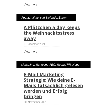
View more →
Agenturalltag
,
carl & friends
,
Essen
A Plätzchen a day keeps
the Weihnachtsstress
away
3. Dezember 2021
View more →
Marketing
,
Marketing ABC
,
Media / PR
,
Neue
Medien
E-Mail Marketing
Strategie: Wie deine E-
Mails tatsächlich gelesen
werden und Erfolg
bringen
30. November 2021