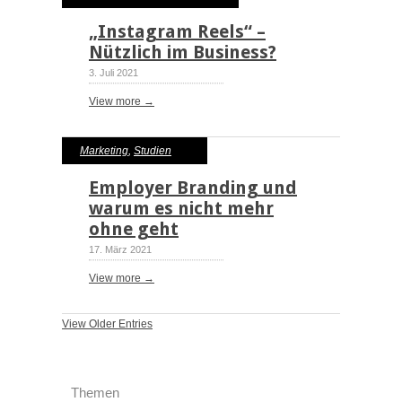
„Instagram Reels“ –
Nützlich im Business?
3. Juli 2021
View more →
Marketing
,
Studien
Employer Branding und
warum es nicht mehr
ohne geht
17. März 2021
View more →
View Older Entries
Themen