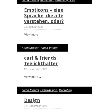
carl & friends
,
Marketing
,
Marketing ABC
,
Media / PR
,
Neue Medien
,
Social Media
Emoticons – eine
Sprache, die alle
verstehen, oder?
14. Januar 2022
View more →
Agenturalltag
,
carl & friends
carl & friends
Teelichthalter
23. Dezember 2021
View more →
carl & friends
,
Grafikdesign
,
Marketing
,
Marketing ABC
Design
17. Dezember 2021