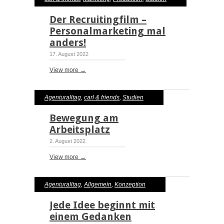
Der Recruitingfilm –
Personalmarketing mal
anders!
17. August 2022
View more →
Agenturalltag
,
carl & friends
,
Studien
Bewegung am
Arbeitsplatz
2. August 2022
View more →
Agenturalltag
,
Allgemein
,
Konzeption
Jede Idee beginnt mit
einem Gedanken