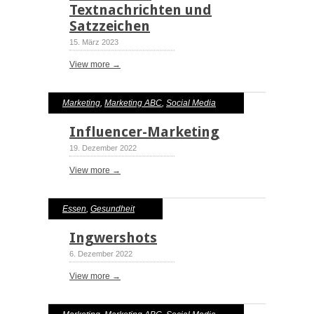
Textnachrichten und
Satzzeichen
15. März 2023
View more →
Marketing
,
Marketing ABC
,
Social Media
Influencer-Marketing
19. Dezember 2022
View more →
Essen
,
Gesundheit
Ingwershots
6. Dezember 2022
View more →