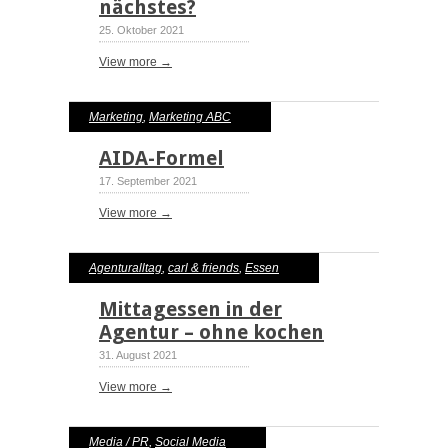
nächstes?
25. Oktober 2021
View more →
Marketing
,
Marketing ABC
AIDA-Formel
17. September 2021
View more →
Agenturalltag
,
carl & friends
,
Essen
Mittagessen in der
Agentur – ohne kochen
31. August 2021
View more →
Media / PR
,
Social Media