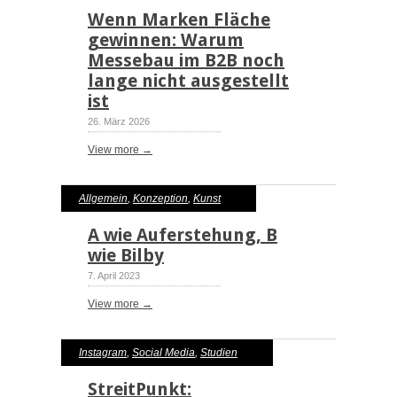
Produktion
,
Shop / Messe
Wenn Marken Fläche
gewinnen: Warum
Messebau im B2B noch
lange nicht ausgestellt
ist
26. März 2026
View more →
Allgemein
,
Konzeption
,
Kunst
A wie Auferstehung, B
wie Bilby
7. April 2023
View more →
Instagram
,
Social Media
,
Studien
StreitPunkt: