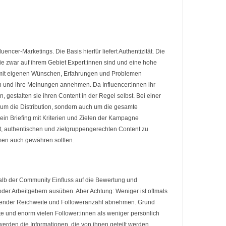
encer-Marketings. Die Basis hierfür liefert Authentizität. Die
e zwar auf ihrem Gebiet Expert:innen sind und eine hohe
 mit eigenen Wünschen, Erfahrungen und Problemen
eren und ihre Meinungen annehmen. Da Influencer:innen ihr
 gestalten sie ihren Content in der Regel selbst. Bei einer
um die Distribution, sondern auch um die gesamte
ein Briefing mit Kriterien und Zielen der Kampagne
eit, authentischen und zielgruppengerechten Content zu
hmen auch gewähren sollten.
alb der Community Einfluss auf die Bewertung und
der Arbeitgebern ausüben. Aber Achtung: Weniger ist oftmals
hmender Reichweite und Followeranzahl abnehmen. Grund
ite und enorm vielen Follower:innen als weniger persönlich
rden die Informationen, die von ihnen geteilt werden,