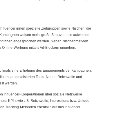
nfluencer:innen spezielle Zielgruppen sowie Nischen, die
te Kampagnen weisen meist große Streuverluste aufweisen,
ment:innen angesprochen werden. Neben Nischenmärkten
die Online-Werbung mittels Ad-Blockern umgehen.
n oftmals eine Erhöhung des Engagements bei Kampagnen.
italen, automatisierten Tools. Neben Reichweite und
asst werden.
 von Influencer-Kooperationen über soziale Netzwerke
ss KPI´s wie z.B. Reichweite, Impressions bzw. Unique
gen Tracking-Methoden ebenfalls auf das Influencer