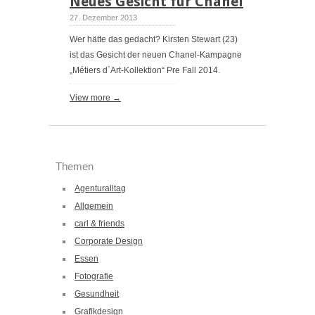
Neues Gesicht für Chanel
27. Dezember 2013
Wer hätte das gedacht? Kirsten Stewart (23)
ist das Gesicht der neuen Chanel-Kampagne
„Métiers d`Art-Kollektion“ Pre Fall 2014.
View more →
Themen
Agenturalltag
Allgemein
carl & friends
Corporate Design
Essen
Fotografie
Gesundheit
Grafikdesign